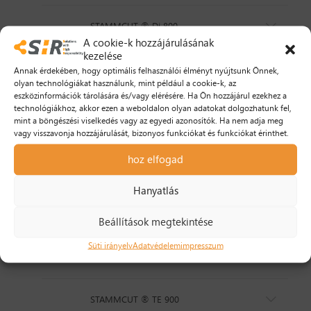
STAMMCUT ® Di 800
A cookie-k hozzájárulásának
kezelése
STAMMCUT ® Di 400
Annak érdekében, hogy optimális felhasználói élményt nyújtsunk Önnek,
olyan technológiákat használunk, mint például a cookie-k, az
eszközinformációk tárolására és/vagy elérésére. Ha Ön hozzájárul ezekhez a
technológiákhoz, akkor ezen a weboldalon olyan adatokat dolgozhatunk fel,
Katalógus
mint a böngészési viselkedés vagy az egyedi azonosítók. Ha nem adja meg
vagy visszavonja hozzájárulását, bizonyos funkciókat és funkciókat érinthet.
STAMMCUT ® Nagy Teljesítményű Huzalelektródák
hoz elfogad
általános adatok
Hanyatlás
STAMMCUT ® PLUS
Beállítások megtekintése
Süti irányelv
Adatvédelem
impresszum
STAMMCUT ® BLUE
STAMMCUT ® TE 900