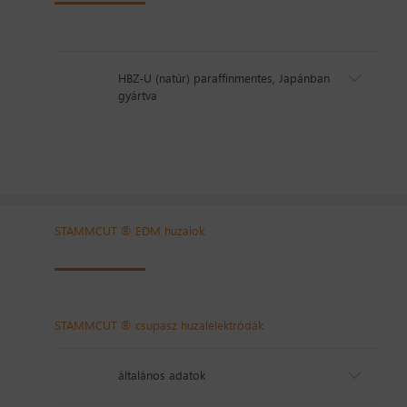
HBZ-U (natúr) paraffinmentes, Japánban
gyártva
STAMMCUT ® EDM huzalok
STAMMCUT ® csupasz huzalelektródák
általános adatok