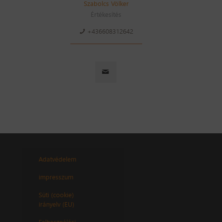
Szabolcs Völker
Értékesítés
+436608312642
Adatvédelem
impresszum
Süti (cookie)
irányelv (EU)