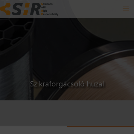
Szikraforgácsoló huzal