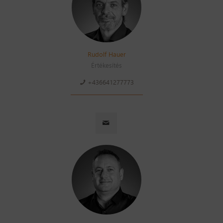
Rudolf Hauer
Értékesítés
+436641277773