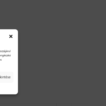
ozzájárul
öngészési
os
kintése