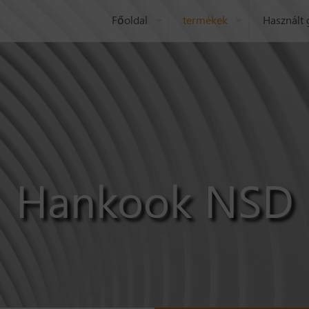
Főoldal
termékek
Használt
Hankook NSD