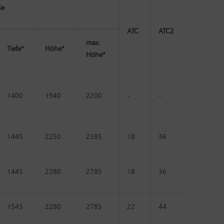
ße
ATC
ATC2
max.
Tiefe*
Höhe*
Höhe*
1400
1940
2200
-
-
1445
2250
2385
18
36
1445
2280
2785
18
36
1545
2280
2785
22
44