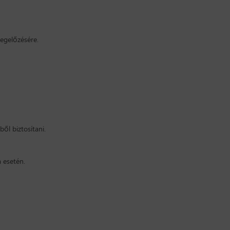
megelőzésére.
ől biztosítani.
a esetén.