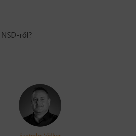
k NSD-ről?
Szabolcs Völker