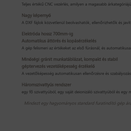
Teljes értékű CNC vezérlés, amilyen a magasabb árkategóriájú
Nagy képernyő
A DXF fájlok közvetlenül beolvashatók, ellenőrizhetők és jav
Elektróda hossz 700mm-ig
Automatikus áttörés és kopásérzékelés
A gép felismeri az értékeket az első fúrásnál, és automatikusa
Minőségi gránit munkatáblázat, kompakt és stabil
géptervezés
vezetőképesség érzékelő
A vezetőképesség automatikusan ellenőrzésre és szabályozásra
Háromszivattyús rendszer
egy fő szivattyúból, egy saját deionizáló szivattyúból és egy m
Mindezt egy hagyományos standard furatindító gép árá