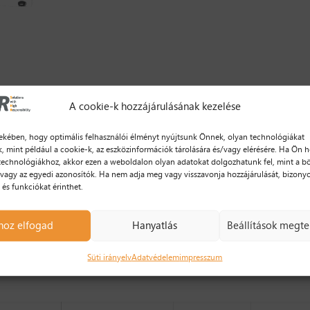
A cookie-k hozzájárulásának kezelése
kében, hogy optimális felhasználói élményt nyújtsunk Önnek, olyan technológiákat
, mint például a cookie-k, az eszközinformációk tárolására és/vagy elérésére. Ha Ön h
technológiákhoz, akkor ezen a weboldalon olyan adatokat dolgozhatunk fel, mint a b
 vagy az egyedi azonosítók. Ha nem adja meg vagy visszavonja hozzájárulását, bizony
 és funkciókat érinthet.
hoz elfogad
Hanyatlás
Beállítások megte
Süti irányelv
Adatvédelem
impresszum