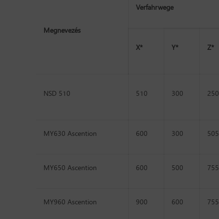
Verfahrwege
Megnevezés
X*
Y*
Z*
NSD 510
510
300
250
MY630 Ascention
600
300
505
MY650 Ascention
600
500
755
MY960 Ascention
900
600
755