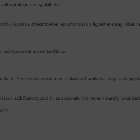
 változatokban is megtalálható.
íthatók. Gyorsan, áttekinthetően és optimálisan a figyelmetlenségi hibák 
n beállítja azokat a következőkhöz.
 kerül. A technológiai vizet nem szükséges huzalszikra-forgácsoló gépekb
ásodik szűrőszivattyúból áll, az opcionális 130 literes víztartály használat
ért!