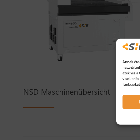
Annak érde
használunk
ezekhez a 
viselkedés
funkciókat
NSD Maschinenübersicht