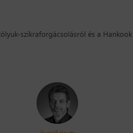
tólyuk-szikraforgácsolásról és a Hankoo
Rudolf Hauer