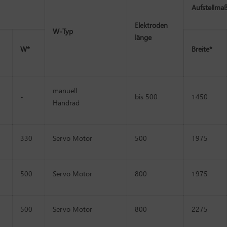
Aufstellma
Elektroden
W-Typ
länge
W*
Breite*
manuell
-
bis 500
1450
Handrad
330
Servo Motor
500
1975
500
Servo Motor
800
1975
500
Servo Motor
800
2275