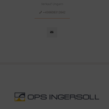
Verkauf Ungarn
+436608312642