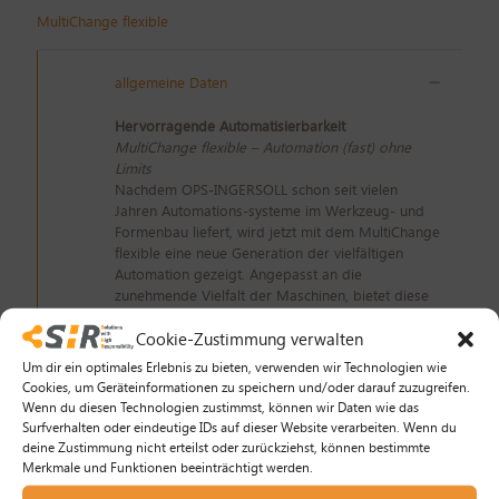
MultiChange flexible
allgemeine Daten
Hervorragende Automatisierbarkeit
MultiChange flexible – Automation (fast) ohne
Limits
Nachdem OPS-INGERSOLL schon seit vielen
Jahren Automations-systeme im Werkzeug- und
Formenbau liefert, wird jetzt mit dem MultiChange
flexible eine neue Generation der vielfältigen
Automation gezeigt. Angepasst an die
zunehmende Vielfalt der Maschinen, bietet diese
Lösung ein Höchstmaß an Flexibilität für die
Cookie-Zustimmung verwalten
Automation von bis zu drei Einheiten. Dabei
können auf einer Grundfläche von 3,5 x 3,5 m
Um dir ein optimales Erlebnis zu bieten, verwenden wir Technologien wie
sowohl Werkstückpaletten von 50 x 50 mm bis
Cookies, um Geräteinformationen zu speichern und/oder darauf zuzugreifen.
500 x 500 mm als auch Elektroden und
Wenn du diesen Technologien zustimmst, können wir Daten wie das
Fräswerkzeuge gelagert und den Maschinen
Surfverhalten oder eindeutige IDs auf dieser Website verarbeiten. Wenn du
zugeführt werden.
deine Zustimmung nicht erteilst oder zurückziehst, können bestimmte
Merkmale und Funktionen beeinträchtigt werden.
Der 6-Achs-Robot gestattet komplizierte