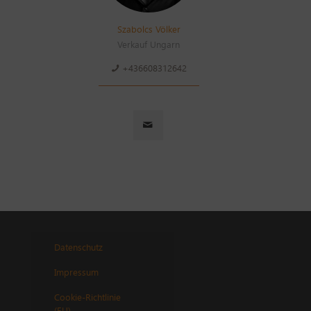
Szabolcs Völker
Verkauf Ungarn
+436608312642
Datenschutz
Impressum
Cookie-Richtlinie
(EU)