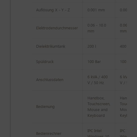
Auflösung X - Y - Z
0.001 mm
0.001 m
0.06 - 10.0
0.06 - 10.
Elektrodendurchmesser
mm
mm
Dielektrikumtank
200 l
400 l
Spüldruck
100 Bar
100 Bar
6 kVA / 400
6 kVA / 4
Anschlussdaten
V / 50 Hz
V / 50 Hz
Handbox,
Handbox,
Touchscreen,
Touchscr
Bedienung
Mouse and
Mouse a
Keyboard
Keyboar
IPC Intel
IPC Intel
Bedienrechner
Windows 10
Windows