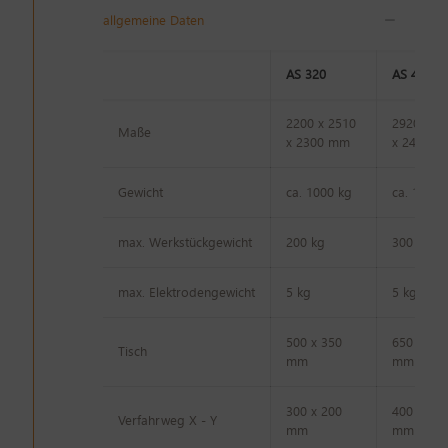
allgemeine Daten
AS 320
AS 430
2200 x 2510
2920 x 2
Maße
x 2300 mm
x 2450 
Gewicht
ca. 1000 kg
ca. 1500 
max. Werkstückgewicht
200 kg
300 kg
max. Elektrodengewicht
5 kg
5 kg
500 x 350
650 x 400
Tisch
mm
mm
300 x 200
400 x 300
Verfahrweg X - Y
mm
mm