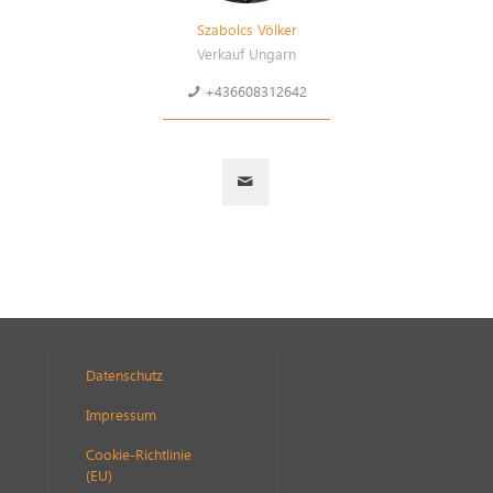
Szabolcs Völker
Verkauf Ungarn
+436608312642
Datenschutz
Impressum
Cookie-Richtlinie
(EU)