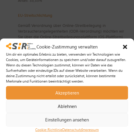
Anteil: 33,33%
EU-Streitschlichtung
Gemäß Verordnung über Online-Streitbeilegung in
Verbraucherangelegenheiten (ODR-Verordnung) möchten wir
Sie über die Online-Streitbeilegungsplattform (OS-Plattform)
informieren. Verbraucher haben die Möglichkeit,
Cookie-Zustimmung verwalten
Beschwerden an die Online Streitbeilegungsplattform der
Europäischen Kommission unter
http://ec.europa.eu/odr?
Um dir ein optimales Erlebnis zu bieten, verwenden wir Technologien wie
tid=221099492
zu richten. Die dafür notwendigen
Cookies, um Geräteinformationen zu speichern und/oder darauf zuzugreifen.
Wenn du diesen Technologien zustimmst, können wir Daten wie das
Kontaktdaten finden Sie oberhalb in unserem Impressum.
Surfverhalten oder eindeutige IDs auf dieser Website verarbeiten. Wenn du
Wir möchten Sie jedoch darauf hinweisen, dass wir nicht
deine Zustimmung nicht erteilst oder zurückziehst, können bestimmte
bereit oder verpflichtet sind, an Streitbeilegungsverfahren
Merkmale und Funktionen beeinträchtigt werden.
vor einer Verbraucherschlichtungsstelle teilzunehmen.
Akzeptieren
Haftung für Inhalte dieser Webseite
Wir entwickeln die Inhalte dieser Website ständig weiter und
Ablehnen
bemühen uns korrekte und aktuelle Informationen
bereitzustellen. Leider können wir keine Haftung für die
Einstellungen ansehen
Korrektheit aller Inhalte auf dieser Website übernehmen,
speziell für jene, die seitens Dritter bereitgestellt wurden. Als
Cookie-Richtlinie
Datenschutz
Impressum
Diensteanbieter sind wir nicht verpflichtet, die von Ihnen