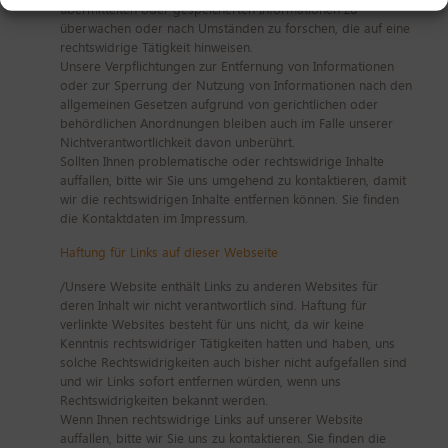
übermittelten oder gespeicherten Informationen zu
überwachen oder nach Umständen zu forschen, die auf eine
rechtswidrige Tätigkeit hinweisen.
Unsere Verpflichtungen zur Entfernung von Informationen
oder zur Sperrung der Nutzung von Informationen nach den
allgemeinen Gesetzen aufgrund von gerichtlichen oder
behördlichen Anordnungen bleiben auch im Falle unserer
Nichtverantwortlichkeit davon unberührt.
Sollten Ihnen problematische oder rechtswidrige Inhalte
auffallen, bitte wir Sie uns umgehend zu kontaktieren, damit
wir die rechtswidrigen Inhalte entfernen können. Sie finden
die Kontaktdaten im Impressum.
Haftung für Links auf dieser Webseite
/Unsere Website enthält Links zu anderen Websites für
deren Inhalt wir nicht verantwortlich sind. Haftung für
verlinkte Websites besteht für uns nicht, da wir keine
Kenntnis rechtswidriger Tätigkeiten hatten und haben, uns
solche Rechtswidrigkeiten auch bisher nicht aufgefallen sind
und wir Links sofort entfernen würden, wenn uns
Rechtswidrigkeiten bekannt werden.
Wenn Ihnen rechtswidrige Links auf unserer Website
auffallen, bitte wir Sie uns zu kontaktieren. Sie finden die