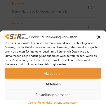
Espresso
$10
Suspendisse a pellentesque dui non felis
Macchiato
$14
Vestibulum commodo volutpat convallis ac
Cookie-Zustimmung verwalten
Um dir ein optimales Erlebnis zu bieten, verwenden wir Technologien wie
Flat White
$8
Cookies, um Geräteinformationen zu speichern und/oder darauf zuzugreifen.
Nulla imperdiet sit amet magna
Wenn du diesen Technologien zustimmst, können wir Daten wie das
Surfverhalten oder eindeutige IDs auf dieser Website verarbeiten. Wenn du
deine Zustimmung nicht erteilst oder zurückziehst, können bestimmte
Americano
Merkmale und Funktionen beeinträchtigt werden.
$8
Quisque lorem tortor fringilla sed
Akzeptieren
Ablehnen
Flavored coffees
Einstellungen ansehen
Cookie-Richtlinie
Datenschutz
Impressum
Carmel Macchiato