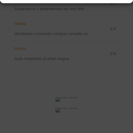
$12
Suspendisse a pellentesque dui non felis
Vanillia
$14
Vestibulum commodo volutpat convallis ac
Mocha
$18
Nulla imperdiet sit amet magna