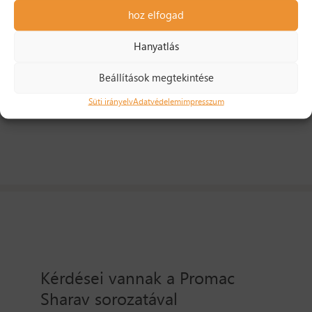
hoz elfogad
Jellemzők
Hanyatlás
Méretek
Beállítások megtekintése
Süti irányelv
Adatvédelem
impresszum
Katalógus
Kérdései vannak a Promac
Sharav sorozatával