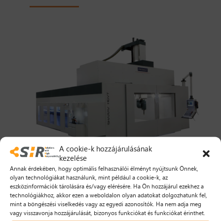
A cookie-k hozzájárulásának
kezelése
Mozgástartományok X x Y x Z 2.200-32.000 mm x 1.600-3.100
Annak érdekében, hogy optimális felhasználói élményt nyújtsunk Önnek,
mm x 1.300-1.600 mm
olyan technológiákat használunk, mint például a cookie-k, az
eszközinformációk tárolására és/vagy elérésére. Ha Ön hozzájárul ezekhez a
technológiákhoz, akkor ezen a weboldalon olyan adatokat dolgozhatunk fel,
mint a böngészési viselkedés vagy az egyedi azonosítók. Ha nem adja meg
technikai adatok
vagy visszavonja hozzájárulását, bizonyos funkciókat és funkciókat érinthet.