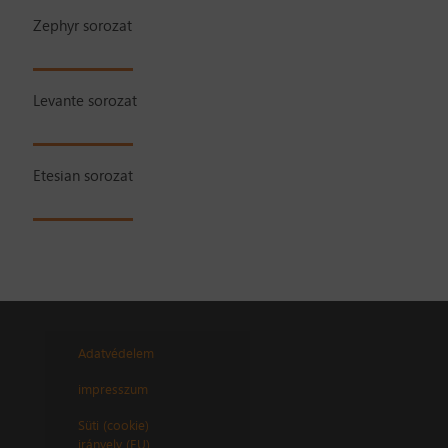
Zephyr sorozat
Levante sorozat
Etesian sorozat
Adatvédelem
impresszum
Süti (cookie)
irányelv (EU)