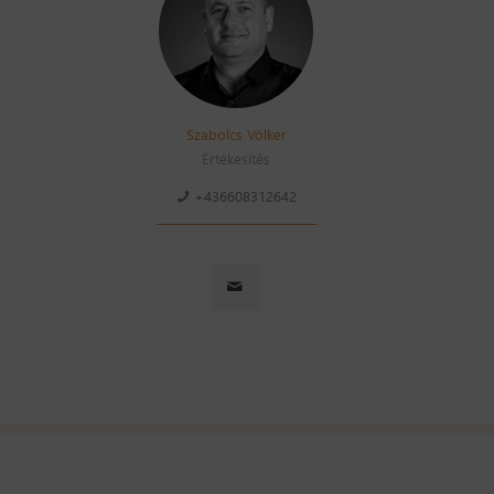
Szabolcs Völker
Értékesítés
+436608312642