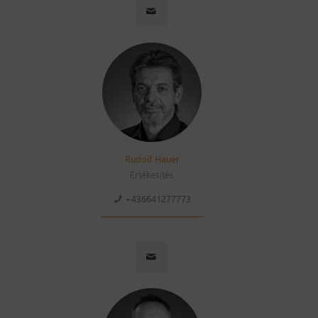
Rudolf Hauer
Értékesítés
+436641277773